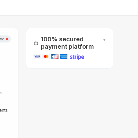
100% secured
sed
payment platform
s 
nts 